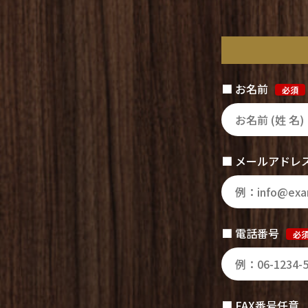
■ お名前
必須
■ メールアドレ
■ 電話番号
必
■ FAX番号任意