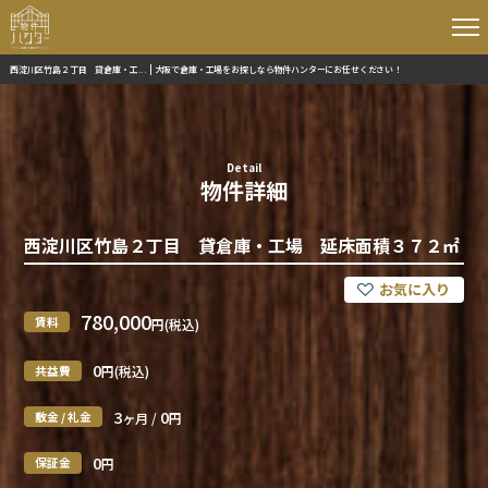
西淀川区竹島２丁目 貸倉庫・工... | 大阪で倉庫・工場をお探しなら物件ハンターにお任せください！
Detail
物件詳細
西淀川区竹島２丁目 貸倉庫・工場 延床面積３７２㎡
780,000
賃料
円(税込)
0
共益費
円(税込)
3
0
敷金 / 礼金
ヶ月 /
円
0
保証金
円