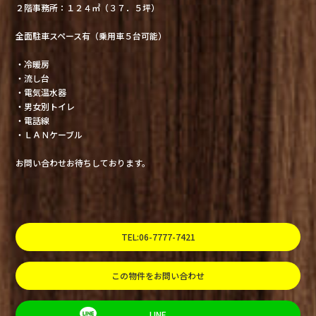
２階事務所：１２４㎡（３７．５坪）
全面駐車スペース有（乗用車５台可能）
・冷暖房
・流し台
・電気温水器
・男女別トイレ
・電話線
・ＬＡＮケーブル
お問い合わせお待ちしております。
TEL:06-7777-7421
この物件をお問い合わせ
LINE