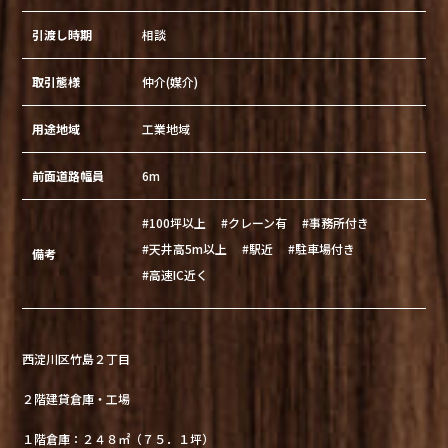
引渡し時期
相談
取引態様
仲介(媒介)
用途地域
工業地域
前面道路幅員
6m
#100坪以上
#クレーン有
#事務所付き
#天井高5m以上
#駅近
#駐車場付き
備考
#高速IC近く
西淀川区竹島２丁目
２階建貸倉庫・工場
１階倉庫：２４８㎡（７５．１坪）