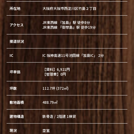
所在地
大阪府大阪市西淀川区竹島２丁目
JR東西線 『加島』駅 徒歩8分
アクセス
JR東西線 『御幣島』駅 徒歩19分
接道状況
IC
IC 阪神高速11号池田線「加島IC」 2分
【賃料】6,921円
坪単価
【管理費】0円
坪数
112.7坪 (372㎡)
敷地面積
488.79㎡
建物構造
鉄骨造 / 2階建 1棟貸
現況
空室