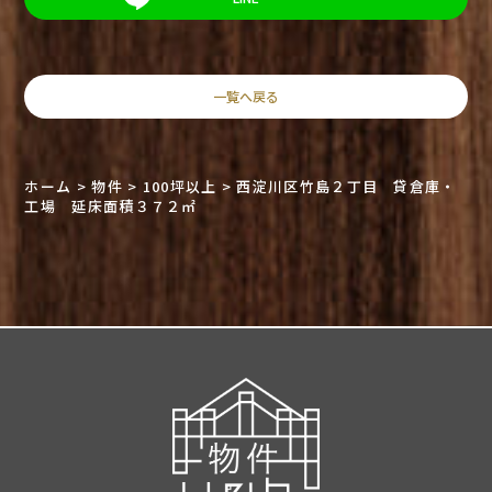
一覧へ戻る
ホーム
>
物件
>
100坪以上
>
西淀川区竹島２丁目 貸倉庫・
工場 延床面積３７２㎡