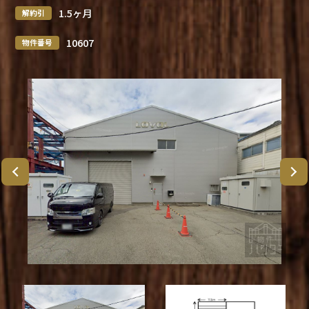
1.5ヶ月
解約引
10607
物件番号