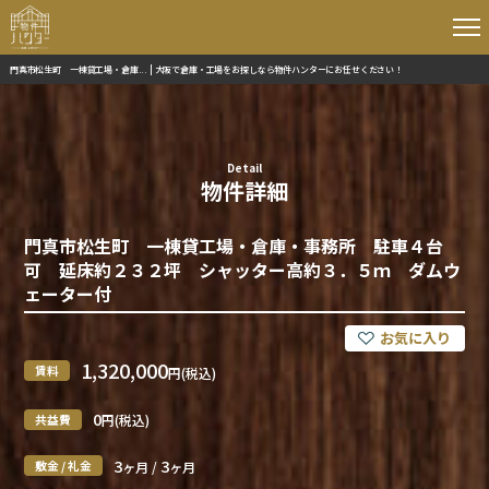
門真市松生町 一棟貸工場・倉庫... | 大阪で倉庫・工場をお探しなら物件ハンターにお任せください！
Detail
物件詳細
門真市松生町 一棟貸工場・倉庫・事務所 駐車４台
可 延床約２３２坪 シャッター高約３．５ｍ ダムウ
ェーター付
1,320,000
賃料
円(税込)
0
共益費
円(税込)
3
3
敷金 / 礼金
ヶ月 /
ヶ月