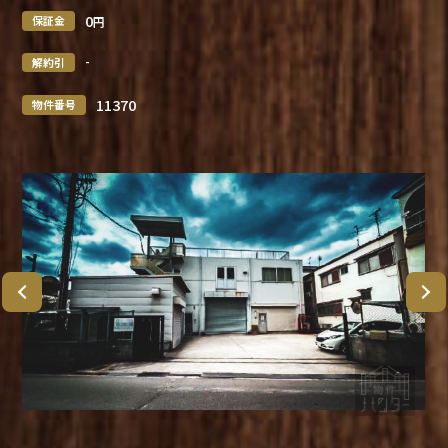
0
保証金
円
-
解約引
11370
物件番号