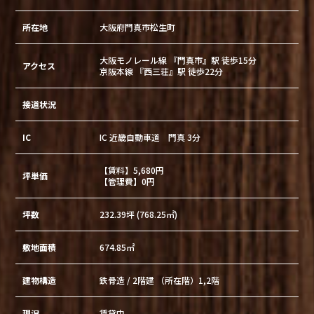
所在地
大阪府門真市松生町
大阪モノレール線 『門真市』駅 徒歩15分
アクセス
京阪本線 『西三荘』駅 徒歩22分
接道状況
IC
IC 近畿自動車道 門真 3分
【賃料】5,680円
坪単価
【管理費】0円
坪数
232.39坪 (768.25㎡)
敷地面積
674.85㎡
建物構造
鉄骨造 / 2階建 （所在階）1,2階
現況
賃貸中