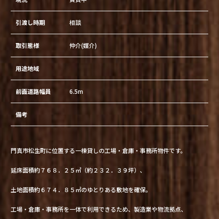
引渡し時期
相談
取引態様
仲介(媒介)
用途地域
前面道路幅員
6.5m
備考
門真市松生町に位置する一棟貸しの工場・倉庫・事務所物件です。
延床面積約７６８．２５㎡（約２３２．３９坪）、
土地面積約６７４．８５㎡のゆとりある敷地を確保。
工場・倉庫・事務所を一体で利用できるため、製造業や物流拠点、