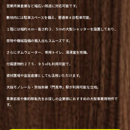
営業所兼倉庫など幅広い用途に対応可能です。
敷地内には駐車スペースを備え、普通車４台駐車可能。
１階には幅約４ｍ・高さ約３．５ｍの大型シャッターを設置しており、
荷物や機械設備の搬入出もスムーズです。
さらにダムウェーター、専用トイレ、湯沸室を完備。
付属建物約２７５．９５㎡も利用可能で、
資材置場や追加倉庫としても活用いただけます。
大阪モノレール・京阪本線「門真市」駅が利用可能な立地。
事業拡張や集約移転先をお探しの企業様におすすめの大型事業用物件で
す。