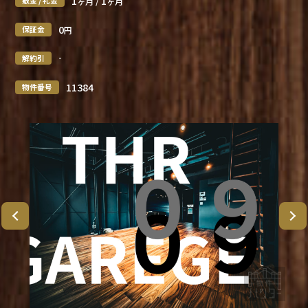
1
1
敷金 / 礼金
ヶ月 /
ヶ月
0
保証金
円
-
解約引
11384
物件番号