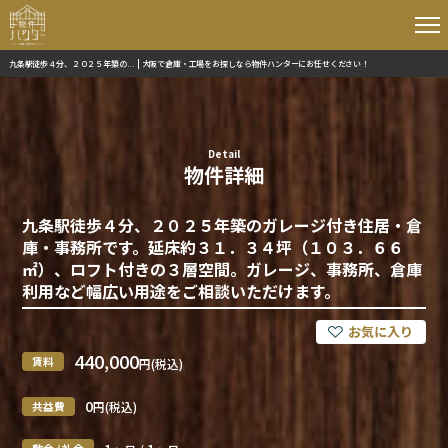
九条駅徒歩４分、２０２５年築の... | 大阪で倉庫・工場をお探しなら物件ハンターにお任せください！
Detail
物件詳細
九条駅徒歩４分、２０２５年築のガレージ付き住居・倉
庫・事務所です。延床約３１．３４坪（１０３．６６
㎡）、ロフト付きの３層空間。ガレージ、事務所、倉庫
利用など幅広い用途をご相談いただけます。
440,000
賃料
円(税込)
0
共益費
円(税込)