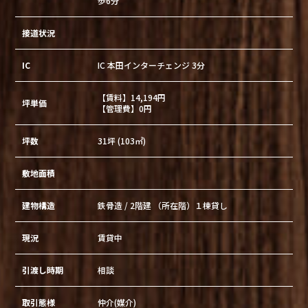
歩6分
接道状況
IC
IC 本田インターチェンジ 3分
【賃料】14,194円
坪単価
【管理費】0円
坪数
31坪 (103㎡)
敷地面積
建物構造
鉄骨造 / 2階建 （所在階）１棟貸し
現況
賃貸中
引渡し時期
相談
取引態様
仲介(媒介)