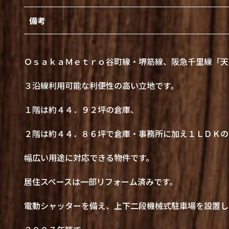
備考
ＯｓａｋａＭｅｔｒｏ谷町線・堺筋線、阪急千里線「天
３沿線利用可能な利便性の高い立地です。
１階は約４４．９２坪の倉庫、
２階は約４４．８６坪で倉庫・事務所に加え１ＬＤＫの
幅広い用途に対応できる物件です。
居住スペースは一部リフォーム済みです。
電動シャッターを備え、上下二段機械式駐車場を設置し