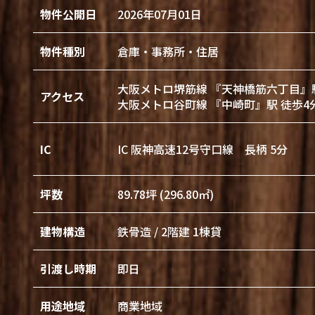
物件公開日
2026年07月01日
物件種別
倉庫・事務所・住居
大阪メトロ堺筋線 『天神橋筋六丁目』駅
アクセス
大阪メトロ谷町線 『中崎町』駅 徒歩4
IC
IC 阪神高速12号守口線 長柄 5分
坪数
89.78坪 (296.80㎡)
建物構造
鉄骨造 / 2階建 1棟貸
引渡し時期
即日
用途地域
商業地域