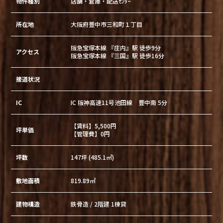
物件種別
店舗・倉庫・配送ｾﾝﾀｰ
所在地
大阪府豊中市三和町１丁目
阪急宝塚本線 『庄内』駅 徒歩9分
アクセス
阪急宝塚本線 『三国』駅 徒歩16分
接道状況
IC
IC 阪神高速11号池田線 豊中南 5分
【賃料】5,500円
坪単価
【管理費】0円
坪数
147坪 (485.1㎡)
敷地面積
819.89㎡
建物構造
鉄骨造 / 2階建 1棟貸