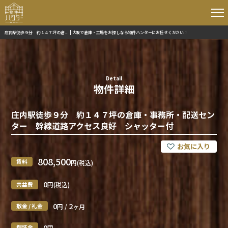
庄内駅徒歩９分 約１４７坪の倉... | 大阪で倉庫・工場をお探しなら物件ハンターにお任せください！
Detail
物件詳細
庄内駅徒歩９分 約１４７坪の倉庫・事務所・配送セン
ター 幹線道路アクセス良好 シャッター付
808,500
賃料
円(税込)
0
共益費
円(税込)
0
2
敷金 / 礼金
円 /
ヶ月
0
保証金
円