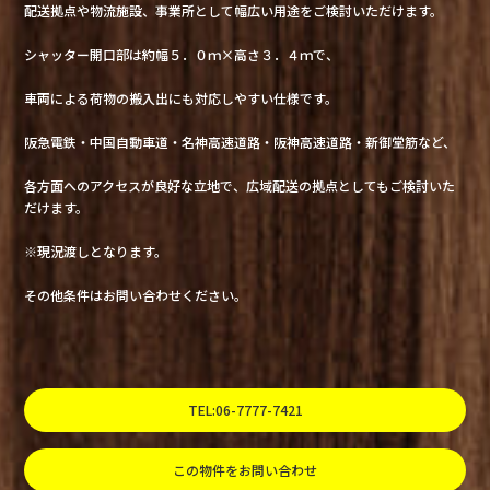
配送拠点や物流施設、事業所として幅広い用途をご検討いただけます。
シャッター開口部は約幅５．０ｍ×高さ３．４ｍで、
車両による荷物の搬入出にも対応しやすい仕様です。
阪急電鉄・中国自動車道・名神高速道路・阪神高速道路・新御堂筋など、
各方面へのアクセスが良好な立地で、広域配送の拠点としてもご検討いた
だけます。
※現況渡しとなります。
その他条件はお問い合わせください。
TEL:06-7777-7421
この物件をお問い合わせ