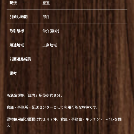
現況
空室
引渡し時期
即日
取引態様
仲介(媒介)
用途地域
工業地域
前面道路幅員
備考
阪急宝塚線「庄内」駅徒歩約９分、
倉庫・事務所・配送センターとして利用可能な物件です。
建物使用部分面積は約１４７坪。倉庫・事務室・キッチン・トイレを備
え、