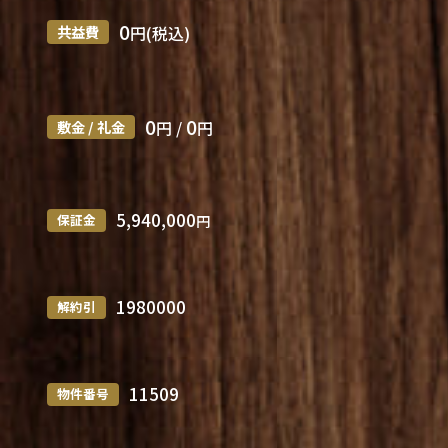
0
共益費
円(税込)
0
0
敷金 / 礼金
円 /
円
5,940,000
保証金
円
1980000
解約引
11509
物件番号