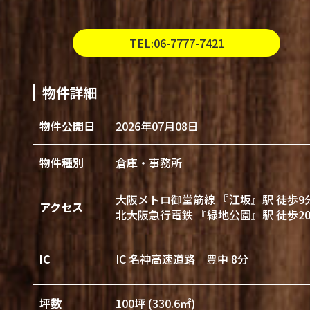
TEL:06-7777-7421
物件詳細
物件公開日
2026年07月08日
物件種別
倉庫・事務所
大阪メトロ御堂筋線 『江坂』駅 徒歩9
アクセス
北大阪急行電鉄 『緑地公園』駅 徒歩2
IC
IC 名神高速道路 豊中 8分
坪数
100坪 (330.6㎡)