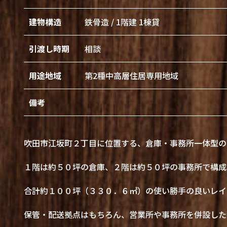
建物構造
鉄骨造 / 1階建 1棟貸
引渡し時期
相談
用途地域
第2種中高層住居専用地域
備考
吹田市江坂町２丁目に位置する、倉庫・事務所一体型の
１階は約５０坪の倉庫、２階は約５０坪の事務所で構成
合計約１００坪（３３０．６㎡）の使い勝手の良いレイ
保管・配送拠点はもちろん、営業所や事務所を併設した