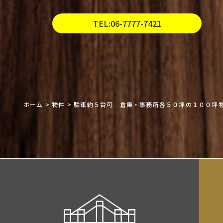
TEL:06-7777-7421
ホーム
>
物件
>
駐車約５台可 倉庫・事務所各５０坪の１００坪