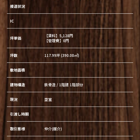
接道状況
IC
【賃料】5,128円
坪単価
【管理費】0円
坪数
117.99坪 (390.08㎡)
敷地面積
建物構造
鉄骨造 / 1階建 1階部分
現況
空室
引渡し時期
取引態様
仲介(媒介)