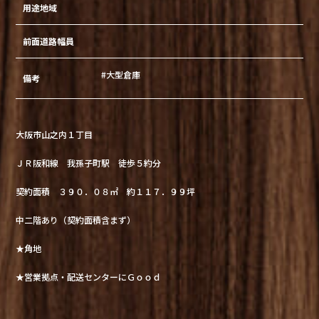
用途地域
前面道路幅員
#大型倉庫
備考
大阪市山之内１丁目
ＪＲ阪和線 我孫子町駅 徒歩５約分
契約面積 ３９０．０８㎡ 約１１７．９９坪
中二階あり（契約面積含まず）
★角地
★営業拠点・配送センターにＧｏｏｄ