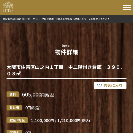
大阪市住吉区山之内１丁目 中二... | 大阪で倉庫・工場をお探しなら物件ハンターにお任せください！
Detail
物件詳細
大阪市住吉区山之内１丁目 中二階付き倉庫 ３９０．
０８㎡
605,000
賃料
円(税込)
0
共益費
円(税込)
1,100,000
1,210,000
敷金 / 礼金
円 /
円(税込)
0
保証金
円