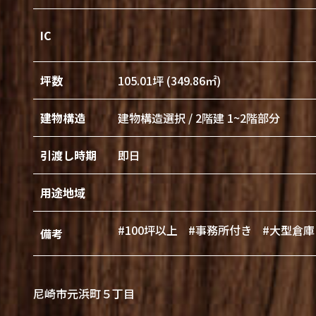
IC
坪数
105.01坪 (349.86㎡)
建物構造
建物構造選択 / 2階建 1~2階部分
引渡し時期
即日
用途地域
#100坪以上
#事務所付き
#大型倉庫
備考
尼崎市元浜町５丁目