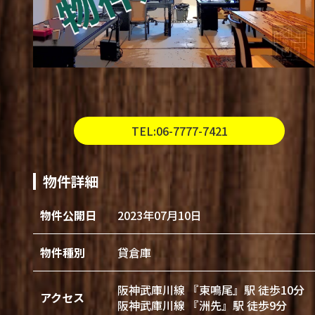
TEL:06-7777-7421
物件詳細
物件公開日
2023年07月10日
物件種別
貸倉庫
阪神武庫川線 『東鳴尾』駅 徒歩10分
アクセス
阪神武庫川線 『洲先』駅 徒歩9分