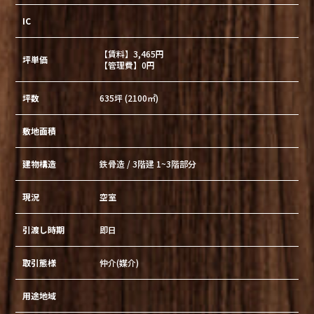
IC
【賃料】3,465円
坪単価
【管理費】0円
坪数
635坪 (2100㎡)
敷地面積
建物構造
鉄骨造 / 3階建 1~3階部分
現況
空室
引渡し時期
即日
取引態様
仲介(媒介)
用途地域