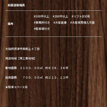
前面道路幅員
#100坪以上
#200坪以上
#リフト(EV)有
#事務所付き
#大型倉庫
#大型車両侵入可能
備考
#駐車場付き
大阪府摂津市鳥飼上４丁目
用途地域【準工業地域】
敷地面積 ２１００．００㎡ 約６３６．３６坪
延床面積 ７００．００㎡ 約２１２．１２坪
★駐車スペース有