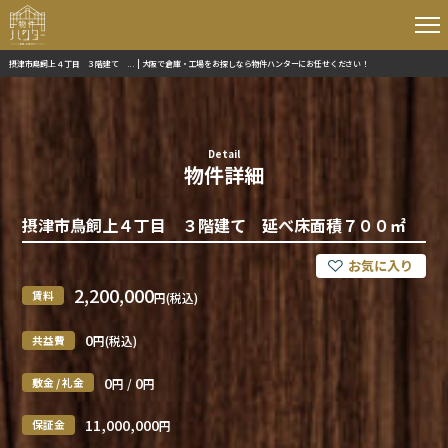
摂津市鳥飼上４丁目 ３階建て ... | 大阪で倉庫・工場をお探しなら物件ハンターにお任せください！
Detail
物件詳細
摂津市鳥飼上４丁目 ３階建て 延べ床面積７００㎡
2,200,000
賃料
円(税込)
0
共益費
円(税込)
0
0
敷金 / 礼金
円 /
円
11,000,000
保証金
円