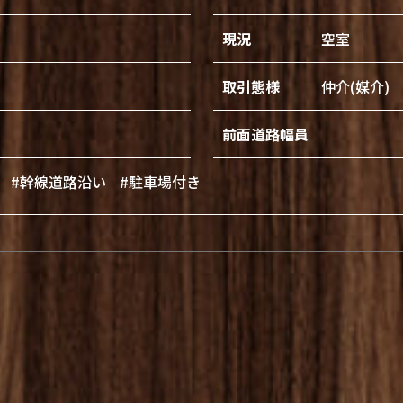
現況
空室
取引態様
仲介(媒介)
前面道路幅員
#幹線道路沿い
#駐車場付き