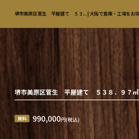
堺市美原区菅生 平屋建て ５３... | 大阪で倉庫・工場を
堺市美原区菅生 平屋建て ５３８．９７㎡
990,000
賃料
円(税込)