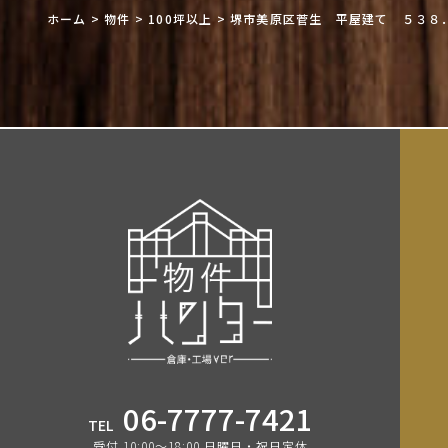
ホーム
>
物件
>
100坪以上
>
堺市美原区菅生 平屋建て ５３８
06-7777-7421
TEL
受付 10:00〜18:00 日曜日・祝日定休