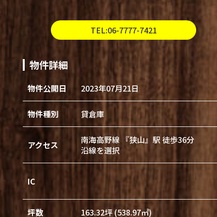
TEL:06-7777-7421
物件詳細
物件公開日
2023年07月21日
物件種別
貸倉庫
南海高野線 『狭山』駅 徒歩36分
アクセス
沿線を選択
IC
坪数
163.32坪 (538.97㎡)