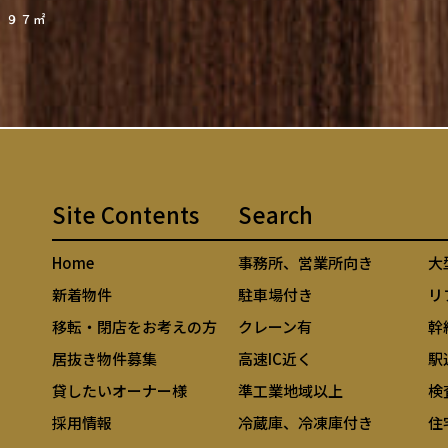
．９７㎡
Site Contents
Search
Home
事務所、営業所向き
大
新着物件
駐車場付き
リ
移転・閉店をお考えの方
クレーン有
幹
居抜き物件募集
高速IC近く
駅
貸したいオーナー様
準工業地域以上
検
採用情報
冷蔵庫、冷凍庫付き
住