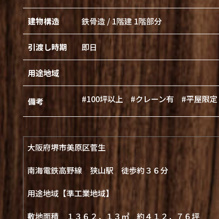
建物構造
鉄骨造 / 1階建 1階部分
引渡し時期
即日
用途地域
#100坪以上
#クレーン有
#平屋限定
備考
大阪府堺市美原区菅生
南海電鉄高野線 狭山駅 徒歩約３６分
用途地域【準工業地域】
敷地面積 １３６２．１３㎡ 約４１２．７６坪