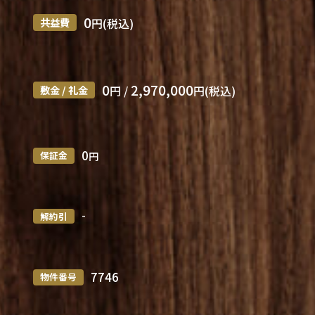
0
共益費
円(税込)
0
2,970,000
敷金 / 礼金
円 /
円(税込)
0
保証金
円
-
解約引
7746
物件番号