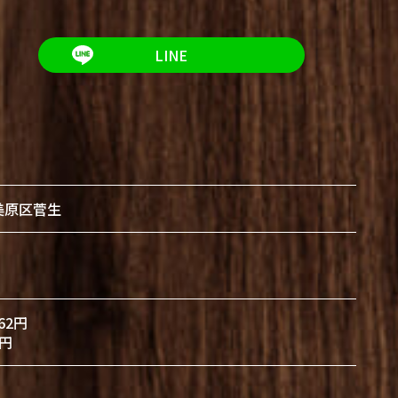
LINE
美原区菅生
62円
円