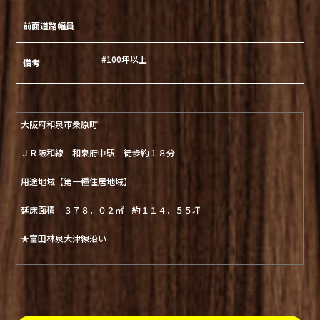
前面道路幅員
#100坪以上
備考
大阪府和泉市桑原町
ＪＲ阪和線 和泉府中駅 徒歩約１８分
用途地域【第一種住居地域】
延床面積 ３７８．０２㎡ 約１１４．５５坪
★富田林泉大津線沿い