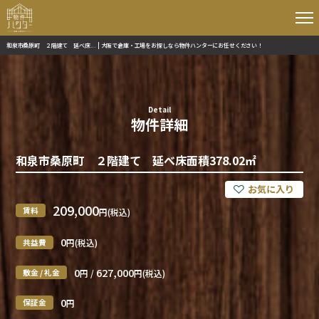
和泉市桑原町 ２階建て 延べ床... | 大阪で倉庫・工場をお探しなら物件ハンターにお任せください！
Detail
物件詳細
和泉市桑原町 ２階建て 延べ床面積378.02㎡
209,000
賃料
円(税込)
0
共益費
円(税込)
0
627,000
敷金 / 礼金
円 /
円(税込)
0
保証金
円