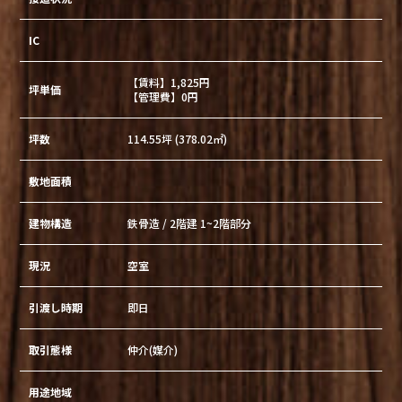
IC
【賃料】1,825円
坪単価
【管理費】0円
坪数
114.55坪 (378.02㎡)
敷地面積
建物構造
鉄骨造 / 2階建 1~2階部分
現況
空室
引渡し時期
即日
取引態様
仲介(媒介)
用途地域