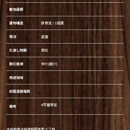
敷地面積
建物構造
鉄骨造 / 1階建
現況
空室
引渡し時期
即日
取引態様
仲介(媒介)
用途地域
前面道路幅員
#平屋限定
備考
大阪府東大阪市稲田本町２丁目