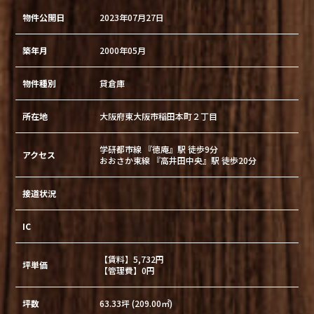
物件公開日
2023年07月27日
築年月
2000年05月
物件種別
貸倉庫
所在地
大阪府東大阪市稲田本町２丁目
学研都市線 『徳庵』駅 徒歩9分
アクセス
おおさか東線 『高井田中央』駅 徒歩20分
接道状況
IC
【賃料】5,732円
坪単価
【管理費】0円
坪数
63.33坪 (209.00㎡)