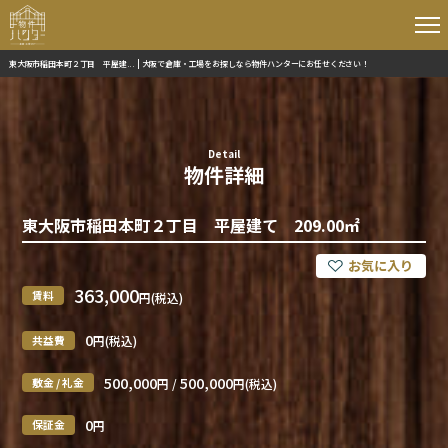
東大阪市稲田本町２丁目 平屋建... | 大阪で倉庫・工場をお探しなら物件ハンターにお任せください！
Detail
物件詳細
東大阪市稲田本町２丁目 平屋建て 209.00㎡
363,000
賃料
円(税込)
0
共益費
円(税込)
500,000
500,000
敷金 / 礼金
円 /
円(税込)
0
保証金
円