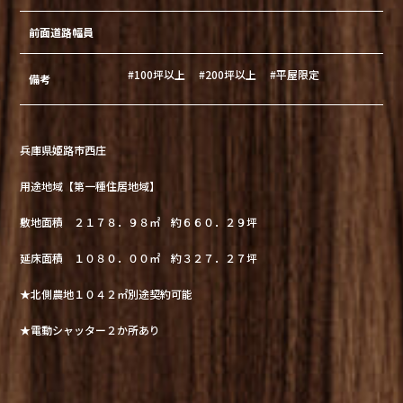
前面道路幅員
#100坪以上
#200坪以上
#平屋限定
備考
兵庫県姫路市西庄
用途地域【第一種住居地域】
敷地面積 ２１７８．９８㎡ 約６６０．２９坪
延床面積 １０８０．００㎡ 約３２７．２７坪
★北側農地１０４２㎡別途契約可能
★電動シャッター２か所あり