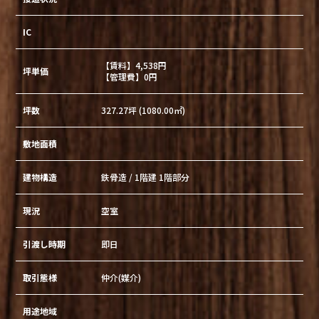
IC
【賃料】4,538円
坪単価
【管理費】0円
坪数
327.27坪 (1080.00㎡)
敷地面積
建物構造
鉄骨造 / 1階建 1階部分
現況
空室
引渡し時期
即日
取引態様
仲介(媒介)
用途地域