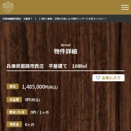
兵庫県姫路市西庄 平屋建て 1... | 大阪で倉庫・工場をお探しなら物件ハンターにお任せください！
Detail
物件詳細
兵庫県姫路市西庄 平屋建て 1080㎡
1,485,000
賃料
円(税込)
0
共益費
円(税込)
0
1
敷金 / 礼金
円 /
ヶ月
6
保証金
ヶ月