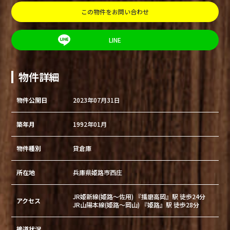
この物件をお問い合わせ
LINE
物件詳細
物件公開日
2023年07月31日
築年月
1992年01月
物件種別
貸倉庫
所在地
兵庫県姫路市西庄
JR姫新線(姫路～佐用) 『播磨高岡』駅 徒歩24分
アクセス
JR山陽本線(姫路～岡山) 『姫路』駅 徒歩28分
接道状況