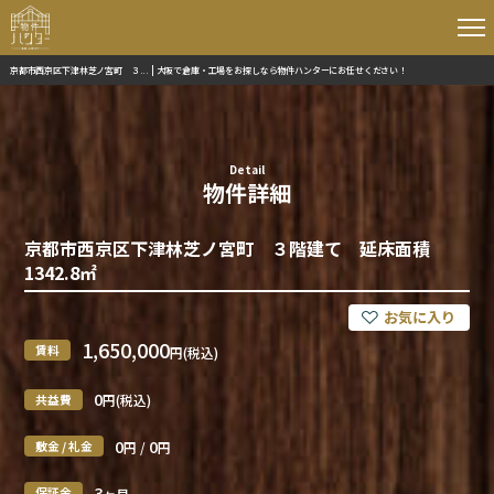
京都市西京区下津林芝ノ宮町 ３... | 大阪で倉庫・工場をお探しなら物件ハンターにお任せください！
Detail
物件詳細
京都市西京区下津林芝ノ宮町 ３階建て 延床面積
1342.8㎡
1,650,000
賃料
円(税込)
0
共益費
円(税込)
0
0
敷金 / 礼金
円 /
円
3
保証金
ヶ月