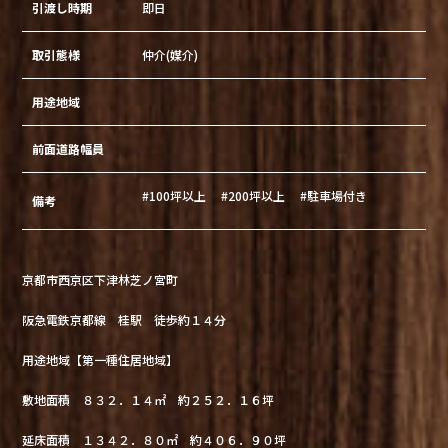
引渡し時期
即日
取引態様
仲介(媒介)
用途地域
前面道路幅員
#100坪以上
#200坪以上
#駐車場付き
備考
京都市西京区下津林芝ノ宮町
阪急電鉄京都線 桂駅 徒歩約１４分
用途地域【第一種住居地域】
敷地面積 ８３２．１４㎡ 約２５２．１６坪
延床面積 １３４２．８０㎡ 約４０６．９０坪