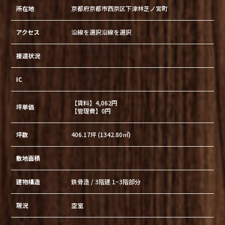
所在地
京都府京都市西京区下津林芝ノ宮町
アクセス
沿線を選択沿線を選択
接道状況
IC
【賃料】4,062円
坪単価
【管理費】0円
坪数
406.17坪 (1342.80㎡)
敷地面積
建物構造
鉄骨造 / 3階建 1~3階部分
現況
空室