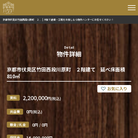
京都市伏見区竹田西段川原町 ２... | 大阪で倉庫・工場をお探しなら物件ハンターにお任せください！
Detail
物件詳細
京都市伏見区竹田西段川原町 ２階建て 延べ床面積
810㎡
2,200,000
賃料
円(税込)
0
共益費
円(税込)
0
0
敷金 / 礼金
円 /
円
16,000,000
保証金
円