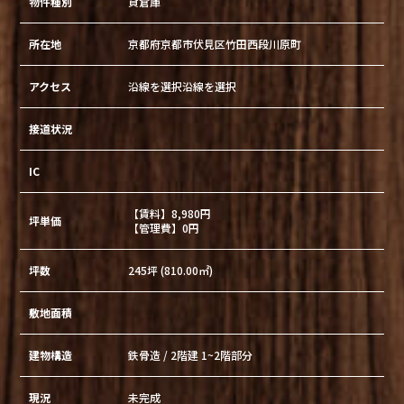
物件種別
貸倉庫
所在地
京都府京都市伏見区竹田西段川原町
アクセス
沿線を選択沿線を選択
接道状況
IC
【賃料】8,980円
坪単価
【管理費】0円
坪数
245坪 (810.00㎡)
敷地面積
建物構造
鉄骨造 / 2階建 1~2階部分
現況
未完成