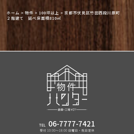
ホーム
>
物件
>
100坪以上
>
京都市伏見区竹田西段川原町
２階建て 延べ床面積810㎡
06-7777-7421
TEL
受付 10:00〜18:00 日曜日・祝日定休