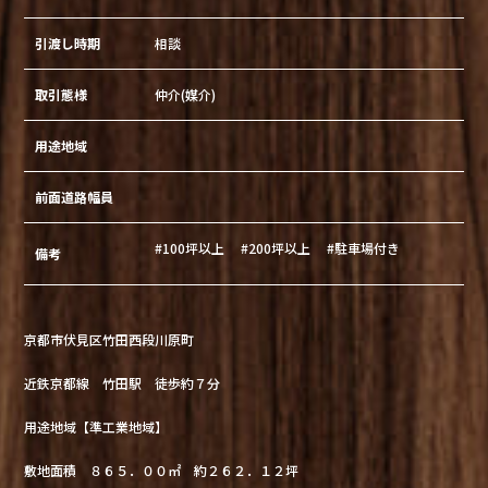
引渡し時期
相談
取引態様
仲介(媒介)
用途地域
前面道路幅員
#100坪以上
#200坪以上
#駐車場付き
備考
京都市伏見区竹田西段川原町
近鉄京都線 竹田駅 徒歩約７分
用途地域【準工業地域】
敷地面積 ８６５．００㎡ 約２６２．１２坪