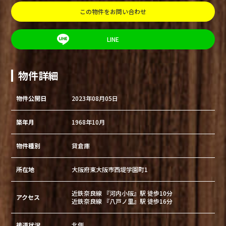
この物件をお問い合わせ
LINE
物件詳細
物件公開日
2023年08月05日
築年月
1968年10月
物件種別
貸倉庫
所在地
大阪府東大阪市西堤学園町1
近鉄奈良線 『河内小阪』駅 徒歩10分
アクセス
近鉄奈良線 『八戸ノ里』駅 徒歩16分
接道状況
北側