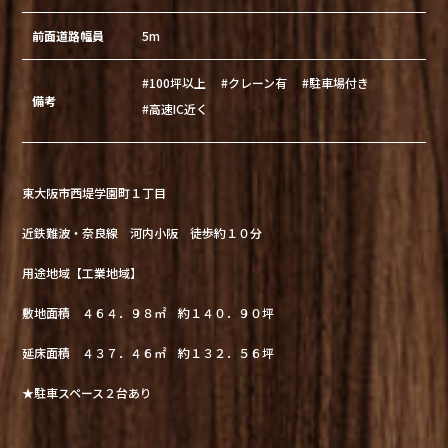
前面道路幅員
5m
#100坪以上
#クレーン有
#駐車場付き
備考
#高速IC近く
東大阪市西堤学園町１丁目
近鉄難波・奈良線 河内小阪 徒歩約１０分
用途地域【工業地域】
敷地面積 ４６４．９８㎡ 約１４０．９０坪
延床面積 ４３７．４６㎡ 約１３２．５６坪
★駐車スペース２台あり