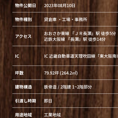
物件公開日
2023年08月10日
物件種別
貸倉庫 ・工場・事務所
おおさか東線 『ＪＲ長瀬』駅 徒歩5分
アクセス
近鉄大阪線 『長瀬』駅 徒歩14分
IC
IC 近畿自動車道天理吹田線「東大阪南IC
坪数
79.92坪 (264.2㎡)
建物構造
鉄骨造 / 2階建 1~2階部分
引渡し時期
即日
用途地域
工業地域