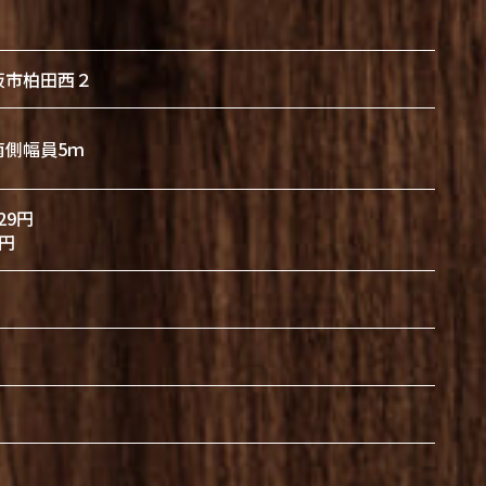
阪市柏田西２
南側幅員5ｍ
29円
円