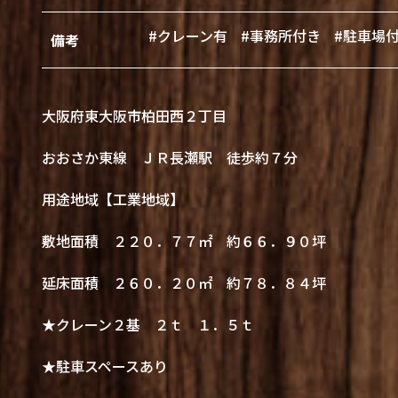
#クレーン有
#事務所付き
#駐車場
備考
大阪府東大阪市柏田西２丁目
おおさか東線 ＪＲ長瀬駅 徒歩約７分
用途地域【工業地域】
敷地面積 ２２０．７７㎡ 約６６．９０坪
延床面積 ２６０．２０㎡ 約７８．８４坪
★クレーン２基 ２ｔ １．５ｔ
★駐車スペースあり