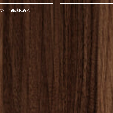
付き
#高速IC近く