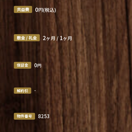
0
共益費
円(税込)
2
1
敷金 / 礼金
ヶ月 /
ヶ月
0
保証金
円
-
解約引
8253
物件番号