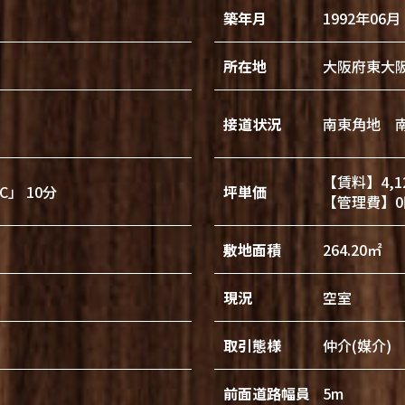
築年月
1992年06月
所在地
大阪府東大
接道状況
南東角地 
【賃料】4,1
」 10分
坪単価
【管理費】0
敷地面積
264.20㎡
現況
空室
取引態様
仲介(媒介)
前面道路幅員
5m