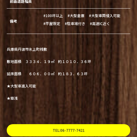
前面道路幅員
#100坪以上
#大型倉庫
#大型車両侵入可能
備考
#平屋限定
#駐車場付き
#高速IC近く
兵庫県丹波市氷上町桟敷
敷地面積 ３３３４．１９㎡ 約１０１０．３６坪
延床面積 ６０６．００㎡ 約１８３．６３坪
★大型車進入可能
★築浅
TEL:06-7777-7421