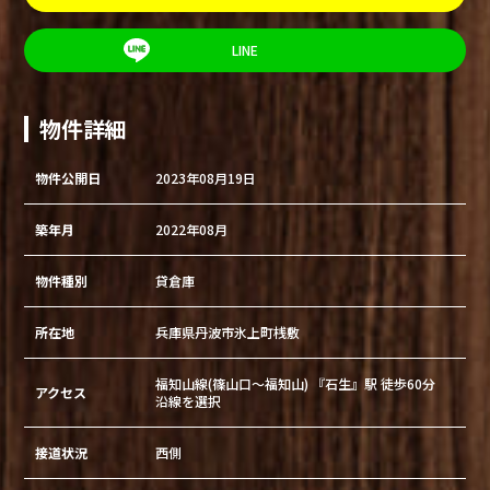
LINE
物件詳細
物件公開日
2023年08月19日
築年月
2022年08月
物件種別
貸倉庫
所在地
兵庫県丹波市氷上町桟敷
福知山線(篠山口～福知山) 『石生』駅 徒歩60分
アクセス
沿線を選択
接道状況
西側