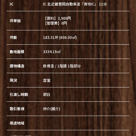
IC
IC 北近畿豊岡自動車道「青垣IC」 11分
【賃料】3,900円
坪単価
【管理費】0円
坪数
183.31坪 (606.00㎡)
敷地面積
3334.19㎡
建物構造
鉄骨造 / 1階建 1階部分
現況
空室
引渡し時期
即日
取引態様
仲介(媒介)
用途地域