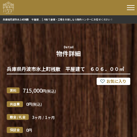
兵庫県丹波市氷上町桟敷 平屋建... | 大阪で倉庫・工場をお探しなら物件ハンターにお任せください！
Detail
物件詳細
兵庫県丹波市氷上町桟敷 平屋建て ６０６．００㎡
715,000
賃料
円(税込)
0
共益費
円(税込)
3
1
敷金 / 礼金
ヶ月 /
ヶ月
0
保証金
円