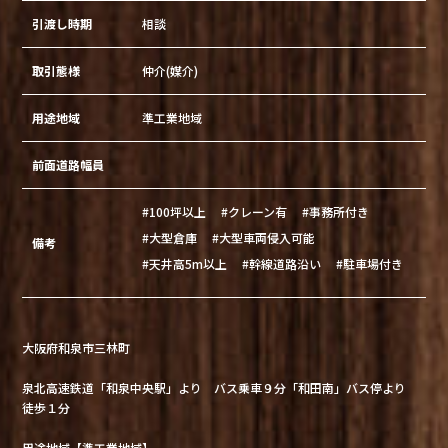
引渡し時期
相談
取引態様
仲介(媒介)
用途地域
準工業地域
前面道路幅員
#100坪以上
#クレーン有
#事務所付き
#大型倉庫
#大型車両侵入可能
備考
#天井高5m以上
#幹線道路沿い
#駐車場付き
大阪府和泉市三林町
泉北高速鉄道「和泉中央駅」より バス乗車９分「和田南」バス停より
徒歩１分
用途地域【準工業地域】