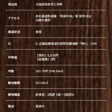
所在地
大阪府和泉市三林町
泉北高速鉄道線 『和泉中央』駅 徒歩26分
アクセス
沿線を選択
接道状況
東側
IC
IC 近畿自動車道松原那智勝浦線「堺IC」 19分
【賃料】6,635円
坪単価
【管理費】0円
坪数
165.78坪 (548.04㎡)
敷地面積
913.08㎡
建物構造
鉄骨造 / 2階建 1階～2階部分
現況
賃貸中