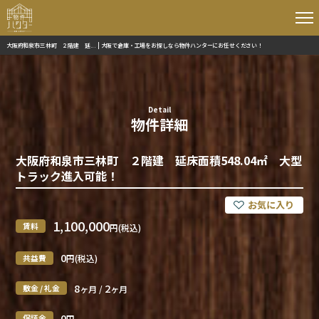
大阪府和泉市三林町 ２階建 延... | 大阪で倉庫・工場をお探しなら物件ハンターにお任せください！
Detail
物件詳細
大阪府和泉市三林町 ２階建 延床面積548.04㎡ 大型
トラック進入可能！
1,100,000
賃料
円(税込)
0
共益費
円(税込)
8
2
敷金 / 礼金
ヶ月 /
ヶ月
0
保証金
円