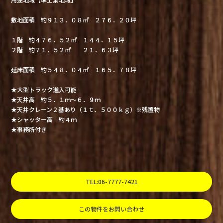
敷地面積 約９１３．０８㎡ ２７６．２０坪
１階 約４７６．５２㎡ １４４．１５坪
２階 約７１．５２㎡ ２１．６３坪
延床面積 約５４８．０４㎡ １６５．７８坪
★大型トラック進入可能
★天井高 約５．１ｍ～６．９ｍ
★天井クレーン２基あり（１ｔ、５００ｋｇ）※残置物
★シャッター高 約４ｍ
★事務所付き
TEL:06-7777-7421
この物件をお問い合わせ