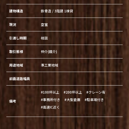
建物構造
鉄骨造 / 3階建 1棟貸
現況
空室
引渡し時期
相談
取引態様
仲介(媒介)
用途地域
準工業地域
前面道路幅員
#100坪以上
#200坪以上
#クレーン有
#事務所付き
#大型倉庫
#駐車場付き
備考
#高速IC近く