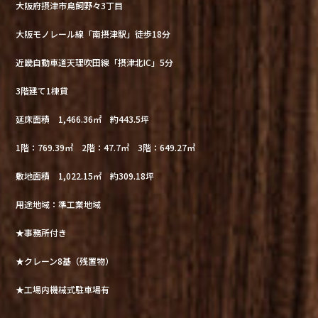
大阪府摂津市鳥飼野々3丁目
大阪モノレール線「南摂津駅」徒歩18分
近畿自動車道天理吹田線「摂津北IC」5分
3階建て1棟貸
延床面積 1,466.36㎡ 約443.5坪
1階：769.39㎡ 2階：47.7㎡ 3階：649.27㎡
敷地面積 1,022.15㎡ 約309.18坪
用途地域：準工業地域
★事務所付き
★クレーン8基（残置物）
★工場内機械式駐車場有