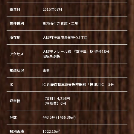
築年月
2015年07月
物件種別
事務所付き倉庫・工場
所在地
大阪府摂津市鳥飼野々3丁目
大阪モノレール線 『南摂津』駅 徒歩18分
アクセス
沿線を選択
接道状況
東側
IC
IC 近畿自動車道天理吹田線「摂津北IC」 5分
【賃料】4,216円
坪単価
【管理費】0円
坪数
443.5坪 (1466.36㎡)
敷地面積
1022.15㎡