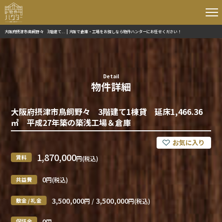
大阪府摂津市鳥飼野々 3階建て... | 大阪で倉庫・工場をお探しなら物件ハンターにお任せください！
Detail
物件詳細
大阪府摂津市鳥飼野々 3階建て1棟貸 延床1,466.36
㎡ 平成27年築の築浅工場＆倉庫
1,870,000
賃料
円(税込)
0
共益費
円(税込)
3,500,000
3,500,000
敷金 / 礼金
円 /
円(税込)
0
保証金
円