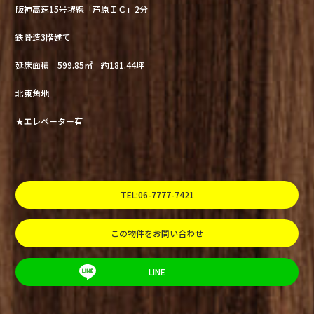
阪神高速15号堺線「芦原ＩＣ」2分
鉄骨造3階建て
延床面積 599.85㎡ 約181.44坪
北東角地
★エレベーター有
TEL:06-7777-7421
この物件をお問い合わせ
LINE