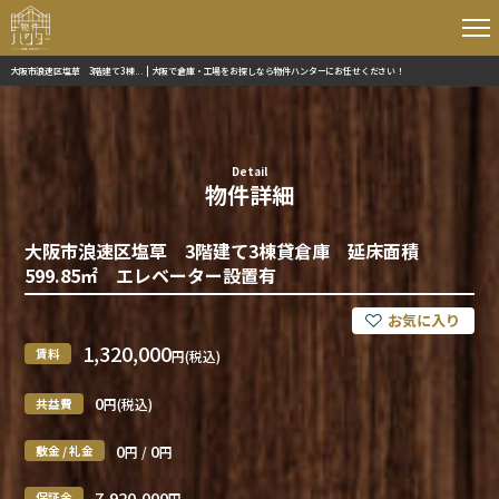
大阪市浪速区塩草 3階建て3棟... | 大阪で倉庫・工場をお探しなら物件ハンターにお任せください！
Detail
物件詳細
大阪市浪速区塩草 3階建て3棟貸倉庫 延床面積
599.85㎡ エレベーター設置有
1,320,000
賃料
円(税込)
0
共益費
円(税込)
0
0
敷金 / 礼金
円 /
円
7,920,000
保証金
円