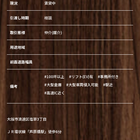
現況
賃貸中
引渡し時期
相談
取引態様
仲介(媒介)
用途地域
前面道路幅員
#100坪以上
#リフト(EV)有
#事務所付き
#大型倉庫
#大型車両侵入可能
#駅近
備考
#高速IC近く
大阪市浪速区塩草3丁目
ＪＲ環状線「芦原橋駅」徒歩6分