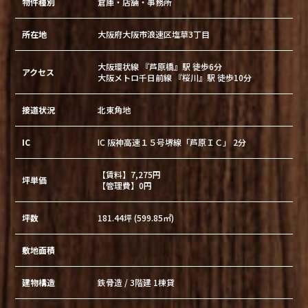
物件種別
倉庫・店舗・事務所
所在地
大阪府大阪市浪速区塩草3丁目
大阪環状線 『芦原橋』駅 徒歩6分
アクセス
大阪メトロ千日前線 『桜川』駅 徒歩10分
接道状況
北東角地
IC
IC 阪神高速１５号堺線「芦原ＩＣ」 2分
【賃料】7,275円
坪単価
【管理費】0円
坪数
181.44坪 (599.85㎡)
敷地面積
建物構造
鉄骨造 / 3階建 1棟貸