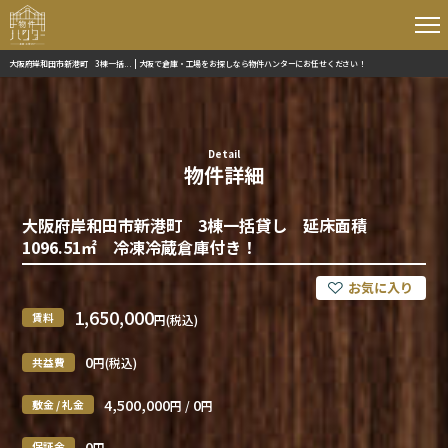
大阪府岸和田市新港町 3棟一括... | 大阪で倉庫・工場をお探しなら物件ハンターにお任せください！
Detail
物件詳細
大阪府岸和田市新港町 3棟一括貸し 延床面積
1096.51㎡ 冷凍冷蔵倉庫付き！
1,650,000
賃料
円(税込)
0
共益費
円(税込)
4,500,000
0
敷金 / 礼金
円 /
円
0
保証金
円