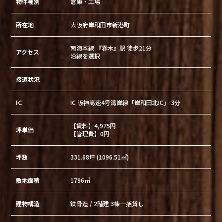
物件種別
倉庫・工場
所在地
大阪府岸和田市新港町
南海本線 『春木』駅 徒歩21分
アクセス
沿線を選択
接道状況
IC
IC 阪神高速4号湾岸線「岸和田北IC」 3分
【賃料】4,975円
坪単価
【管理費】0円
坪数
331.68坪 (1096.51㎡)
敷地面積
1796㎡
建物構造
鉄骨造 / 2階建 3棟一括貸し