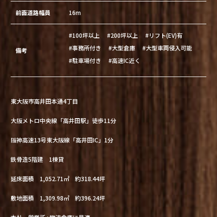
前面道路幅員
16m
#100坪以上
#200坪以上
#リフト(EV)有
#事務所付き
#大型倉庫
#大型車両侵入可能
備考
#駐車場付き
#高速IC近く
東大阪市高井田本通4丁目
大阪メトロ中央線「高井田駅」徒歩11分
阪神高速13号東大阪線「高井田IC」1分
鉄骨造5階建 1棟貸
延床面積 1,052.71㎡ 約318.44坪
敷地面積 1,309.98㎡ 約396.24坪