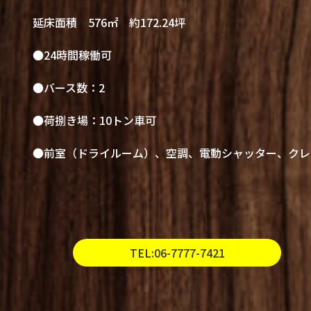
延床面積 576㎡ 約172.24坪
●24時間稼働可
●バース数：2
●荷捌き場：10トン車可
●前室（ドライルーム）、空調、電動シャッター、クレ
TEL:06-7777-7421