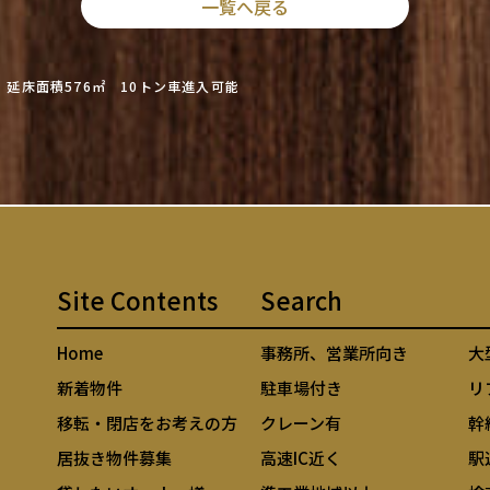
一覧へ戻る
延床面積576㎡ 10トン車進入可能
Site Contents
Search
Home
事務所、営業所向き
大
新着物件
駐車場付き
リ
移転・閉店をお考えの方
クレーン有
幹
居抜き物件募集
高速IC近く
駅