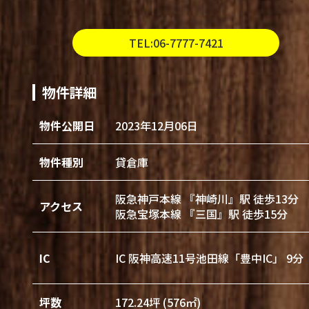
TEL:06-7777-7421
物件詳細
物件公開日
2023年12月06日
物件種別
貸倉庫
阪急神戸本線 『神崎川』駅 徒歩13分
アクセス
阪急宝塚本線 『三国』駅 徒歩15分
IC
IC 阪神高速11号池田線「豊中IC」 9分
坪数
172.24坪 (576㎡)