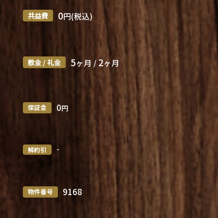
0
共益費
円(税込)
5
2
敷金 / 礼金
ヶ月 /
ヶ月
0
保証金
円
-
解約引
9168
物件番号