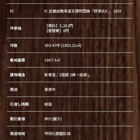
IC
IC 近畿自動車道天理吹田線「摂津北IC」 16分
【賃料】3,262円
坪単価
【管理費】0円
坪数
303.47坪 (1003.21㎡)
敷地面積
1067.3㎡
建物構造
鉄骨造 / 2階建 3棟一括貸し
現況
賃貸中
引渡し時期
相談
取引態様
仲介(媒介)
用途地域
市街化調整区域