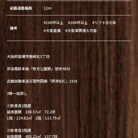
前面道路幅員
11m
#100坪以上
#200坪以上
#リフト(EV)有
備考
#大型倉庫
#大型車両侵入可能
大阪府高槻市唐崎北3丁目
京阪電鉄本線「枚方公園駅」徒歩40分
近畿自動車道天理吹田線「摂津北IC」16分
3棟一括貸し
①鉄骨造2階建
延床面積 238.57㎡ 72.2坪
1階：124.82㎡ 2階：113.75㎡
②鉄骨造2階建
延床面積 455.22㎡ 137.7坪