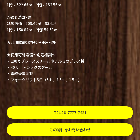
1階：322.66㎡ 2階：132.56㎡
③鉄骨造2階建
延床面積 309.42㎡ 93.6坪
1階：158.84㎡ 2階150.58㎡
★河川敷部分約49坪使用可能
★使用可能設備～別途相談～
・200ｔプレーススチールやアルミのプレス機
・40ｔ トラックスケール
・電線被覆剥離
・フォークリフト3台（3ｔ、2.5ｔ、1.5ｔ）
TEL:06-7777-7421
この物件をお問い合わせ