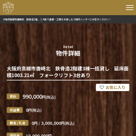
大阪府高槻市唐崎北 鉄骨造2階... | 大阪で倉庫・工場をお探しなら物件ハンターにお任せください！
Detail
物件詳細
大阪府高槻市唐崎北 鉄骨造2階建3棟一括貸し 延床面
積1003.21㎡ フォークリフト3台あり
990,000
賃料
円(税込)
0
共益費
円(税込)
0
3,000,000
敷金 / 礼金
円 /
円(税込)
10,000,000
保証金
円