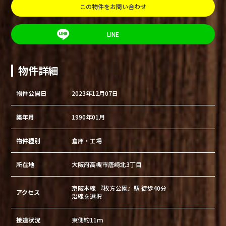
この物件をお問い合わせ
LINE
物件詳細
物件公開日
2023年12月07日
築年月
1990年01月
物件種別
倉庫・工場
所在地
大阪府高槻市唐崎北3丁目
京阪本線 『枚方公園』駅 徒歩40分
アクセス
沿線を選択
接道状況
東側約11ｍ