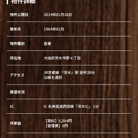
物件詳細
物件公開日
2024年01月26日
築年月
1964年01月
物件種別
倉庫
所在地
大阪府茨木市郡４丁目
JR京都線 『茨木』駅 徒歩28分
アクセス
沿線を選択
接道状況
IC
IC 名神高速西宮線「茨木IC」 1分
【賃料】5,504円
坪単価
【管理費】0円