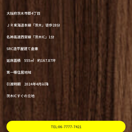
大阪府茨木市郡4丁目
ＪＲ東海道本線「茨木」徒歩28分
名神高速西宮線「茨木IC」1分
SRC造平屋建て倉庫
延床面積 555㎡ 約167.87坪
第一種住居地域
引渡時期 2024年4月以降
茨木ICすぐの立地
TEL:06-7777-7421