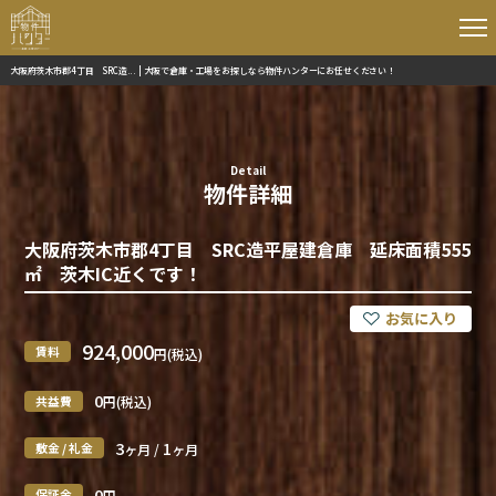
大阪府茨木市郡4丁目 SRC造... | 大阪で倉庫・工場をお探しなら物件ハンターにお任せください！
Detail
物件詳細
大阪府茨木市郡4丁目 SRC造平屋建倉庫 延床面積555
㎡ 茨木IC近くです！
924,000
賃料
円(税込)
0
共益費
円(税込)
3
1
敷金 / 礼金
ヶ月 /
ヶ月
0
保証金
円