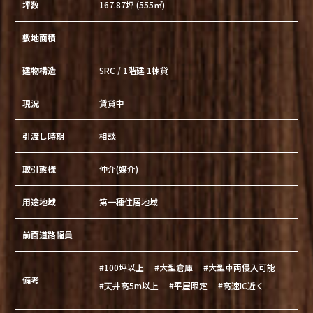
坪数
167.87坪 (555㎡)
敷地面積
建物構造
SRC / 1階建 1棟貸
現況
賃貸中
引渡し時期
相談
取引態様
仲介(媒介)
用途地域
第一種住居地域
前面道路幅員
#100坪以上
#大型倉庫
#大型車両侵入可能
備考
#天井高5m以上
#平屋限定
#高速IC近く