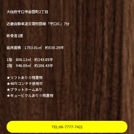
大阪府守口市金田町2丁目
近畿自動車道天理吹田線「守口IC」7分
鉄骨造2建
延床面積 1753.01㎡ 約530.29坪
1階 806.12㎡ 約243.85坪
2階 946.89㎡ 約286.43坪
★リフトあり※残置物
★40ftコンテナ使用可
★プラットホームあり
★キュービクルあり※残置物
TEL:06-7777-7421