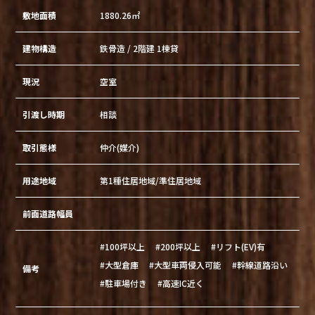
敷地面積
1880.26㎡
建物構造
鉄骨造 / 2階建 1棟貸
現況
空室
引渡し時期
相談
取引態様
仲介(媒介)
用途地域
第1種住居地域/準住居地域
前面道路幅員
#100坪以上
#200坪以上
#リフト(EV)有
#大型倉庫
#大型車両侵入可能
#幹線道路沿い
備考
#駐車場付き
#高速IC近く