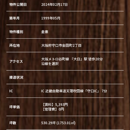
物件公開日
2024年02月17日
築年月
1999年05月
物件種別
倉庫
所在地
大阪府守口市金田町2丁目
大阪メトロ谷町線 『大日』駅 徒歩20分
アクセス
沿線を選択
接道状況
IC
IC 近畿自動車道天理吹田線「守口IC」 7分
【賃料】5,393円
坪単価
【管理費】0円
坪数
530.29坪 (1753.01㎡)