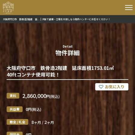
大阪府守口市 鉄骨造2階建 延... | 大阪で倉庫・工場をお探しなら物件ハンターにお任せください！
Detail
物件詳細
大阪府守口市 鉄骨造2階建 延床面積1753.01㎡
40ftコンテナ使用可能！
2,860,000
賃料
円(税込)
0
共益費
円(税込)
8
2
敷金 / 礼金
ヶ月 /
ヶ月
0
保証金
円