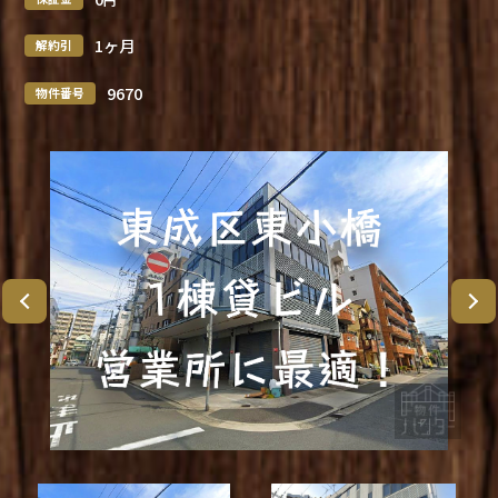
1ヶ月
解約引
9670
物件番号