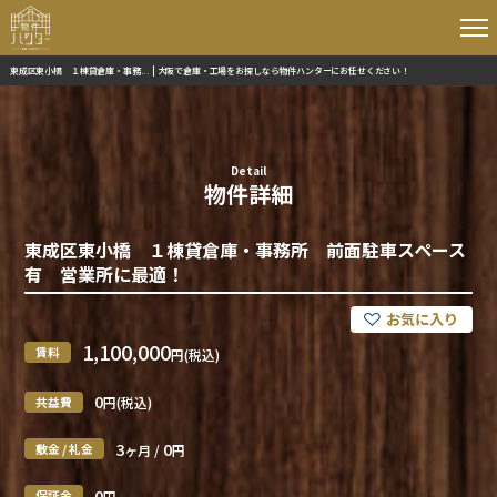
東成区東小橋 １棟貸倉庫・事務... | 大阪で倉庫・工場をお探しなら物件ハンターにお任せください！
Detail
物件詳細
東成区東小橋 １棟貸倉庫・事務所 前面駐車スペース
有 営業所に最適！
1,100,000
賃料
円(税込)
0
共益費
円(税込)
3
0
敷金 / 礼金
ヶ月 /
円
0
保証金
円