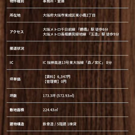
物件種別
事務所・倉庫
所在地
大阪府大阪市東成区東小橋2丁目
大阪メトロ千日前線 『鶴橋』駅 徒歩6分
アクセス
大阪メトロ長堀鶴見緑地線 『玉造』駅 徒歩9分
接道状況
IC
IC 阪神高速13号東大阪線「森ノ宮IC」 8分
【賃料】6,347円
坪単価
【管理費】0円
坪数
173.3坪 (572.93㎡)
敷地面積
224.43㎡
建物構造
鉄骨造 / 5階建 1棟貸