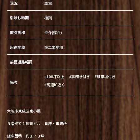
現況
空室
引渡し時期
相談
取引態様
仲介(媒介)
用途地域
準工業地域
前面道路幅員
#100坪以上
#事務所付き
#駐車場付き
備考
#高速IC近く
大阪市東成区東小橋
５階建て１棟貸ビル 倉庫・事務所
延床面積 約１７３坪