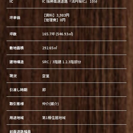
IC
IC 阪神高速道路『法円坂IC』 10分
【賃料】3,983円
坪単価
【管理費】0円
坪数
165.7坪 (546.93㎡)
敷地面積
292.65㎡
建物構造
SRC / 3階建 1.2.3階部分
現況
空室
引渡し時期
即
取引態様
仲介(媒介)
用途地域
第1種住居地域
前面道路幅員