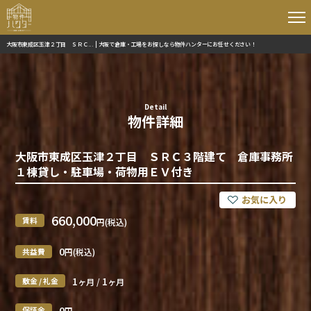
大阪市東成区玉津２丁目 ＳＲＣ... | 大阪で倉庫・工場をお探しなら物件ハンターにお任せください！
Detail
物件詳細
大阪市東成区玉津２丁目 ＳＲＣ３階建て 倉庫事務所
１棟貸し・駐車場・荷物用ＥＶ付き
660,000
賃料
円(税込)
0
共益費
円(税込)
1
1
敷金 / 礼金
ヶ月 /
ヶ月
0
保証金
円