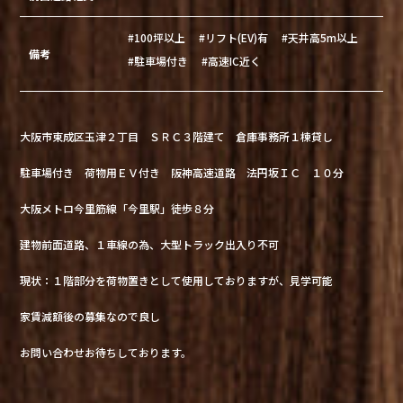
#100坪以上
#リフト(EV)有
#天井高5m以上
備考
#駐車場付き
#高速IC近く
大阪市東成区玉津２丁目 ＳＲＣ３階建て 倉庫事務所１棟貸し
駐車場付き 荷物用ＥＶ付き 阪神高速道路 法円坂ＩＣ １０分
大阪メトロ今里筋線「今里駅」徒歩８分
建物前面道路、１車線の為、大型トラック出入り不可
現状：１階部分を荷物置きとして使用しておりますが、見学可能
家賃減額後の募集なので良し
お問い合わせお待ちしております。