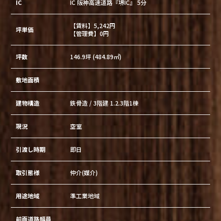
IC
IC 阪神高速道路『堺IC』 5分
【賃料】5,242円
坪単価
【管理費】0円
坪数
146.9坪 (484.89㎡)
敷地面積
建物構造
鉄骨造 / 3階建 1.2.3階1棟
現況
空室
引渡し時期
即日
取引態様
仲介(媒介)
用途地域
準工業地域
前面道路幅員