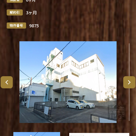
3ヶ月
解約引
9875
物件番号