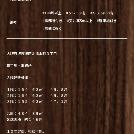
#100坪以上
#クレーン有
#リフト(EV)有
#事務所付き
#天井高5m以上
#駐車場付き
備考
#高速IC近く
大阪府堺市堺区北清水町３丁目
貸工場・事務所
３階建鉄骨造
１階：１６４．６３㎡ ４９．８坪
２階：１６４．６３㎡ ４９．８坪
３階：１５５．６３㎡ ４７．１坪
合計：４８４．８９㎡
延床面積 約１４６坪
１０年定借、相談可能。