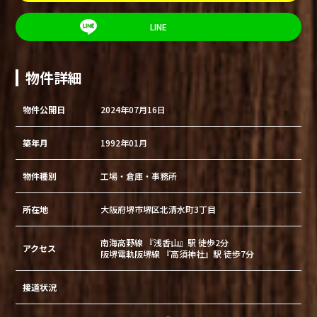
LINE
物件詳細
物件公開日
2024年07月16日
築年月
1992年01月
物件種別
工場・倉庫・事務所
所在地
大阪府堺市堺区北清水町3丁目
南海高野線 『浅香山』駅 徒歩2分
アクセス
阪堺電軌阪堺線 『高須神社』駅 徒歩7分
接道状況