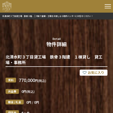
北清水町３丁目貸工場 鉄骨３階... | 大阪で倉庫・工場をお探しなら物件ハンターにお任せください！
Detail
物件詳細
北清水町３丁目貸工場 鉄骨３階建 １棟貸し 貸工
場・事務所
770,000
賃料
円(税込)
0
共益費
円(税込)
0
0
敷金 / 礼金
円 /
円
6
保証金
ヶ月