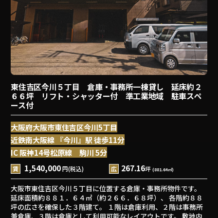
東住吉区今川５丁目 倉庫・事務所一棟貸し 延床約２
６６坪 リフト・シャッター付 準工業地域 駐車スペ
ース付
大阪府大阪市東住吉区今川5丁目
近鉄南大阪線 『今川』駅 徒歩11分
IC 阪神14号松原線 駒川 5分
1,540,000
267.16
賃
円(税込)
広
坪
(881.64㎡)
大阪市東住吉区今川５丁目に位置する倉庫・事務所物件です。
延床面積約８８１．６４㎡（約２６６．６８坪）、 各階約８８
坪の広さを確保した３階建て。 １階は倉庫利用、２階は事務所
兼倉庫、３階は倉庫として利用可能なレイアウトです。 敷地内