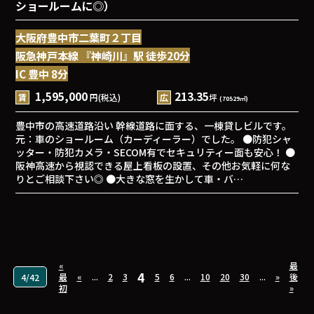
ショールームに◎）
大阪府豊中市二葉町２丁目
阪急神戸本線 『神崎川』駅 徒歩20分
IC 豊中 8分
1,595,000
213.35
賃
円(税込)
広
坪
(70529㎡)
豊中市の高速道路沿い 幹線道路に面する、一棟貸しビルです。
元：車のショールーム（カーディーラー）でした。 ●防犯シャ
ッター・防犯カメラ・SECOM有でセキュリティー面も安心！ ●
阪神高速から視認できる屋上看板の設置、その他お気軽に何な
りとご相談下さい◎ ●大きな窓を生かして車・バ…
«
最
4
最
«
...
2
3
5
6
...
10
20
30
...
»
後
4/42
初
»