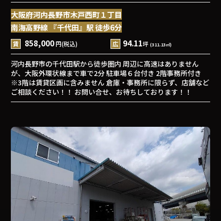
大阪府河内長野市木戸西町１丁目
南海高野線 『千代田』駅 徒歩6分
858,000
94.11
賃
円(税込)
広
坪
(311.13㎡)
河内長野市の千代田駅から徒歩圏内 周辺に高速はありません
が、大阪外環状線まで車で2分 駐車場６台付き 2階事務所付き
※3階は賃貸区画に含みません 倉庫・事務所に限らず、店舗など
ご相談ください！！ お問い合せ、お待ちしております！！