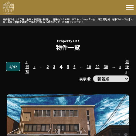
東住吉区今川５丁目 倉庫・事務所一棟貸し 延床約２６６坪 リフト・シャッター付 準工業地域 駐車スペース付 | 大
阪・兵庫・京都で倉庫・工場をお探しなら物件ハンターにお任せください！
Property List
物件一覧
«
最
4
最
«
...
2
3
5
6
...
10
20
30
...
»
後
4/42
初
»
表示順: