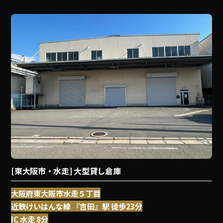
[東大阪市・水走] 大型貸し倉庫
大阪府東大阪市水走５丁目
近鉄けいはんな線 『吉田』駅 徒歩23分
IC 水走 8分