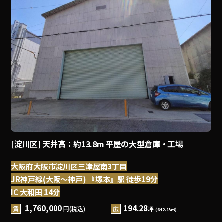
[淀川区] 天井高：約13.8m 平屋の大型倉庫・工場
大阪府大阪市淀川区三津屋南3丁目
JR神戸線(大阪～神戸) 『塚本』駅 徒歩19分
IC 大和田 14分
1,760,000
194.28
賃
円(税込)
広
坪
(642.25㎡)