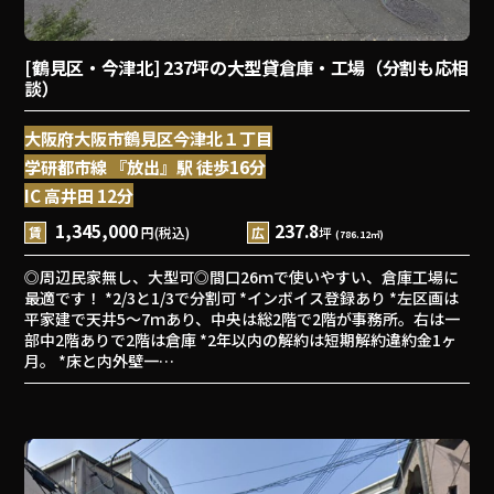
[鶴見区・今津北] 237坪の大型貸倉庫・工場（分割も応相
談）
大阪府大阪市鶴見区今津北１丁目
学研都市線 『放出』駅 徒歩16分
IC 高井田 12分
1,345,000
237.8
賃
円(税込)
広
坪
(786.12㎡)
◎周辺民家無し、大型可◎間口26ｍで使いやすい、倉庫工場に
最適です！ *2/3と1/3で分割可 *インボイス登録あり *左区画は
平家建で天井5～7ｍあり、中央は総2階で2階が事務所。右は一
部中2階ありで2階は倉庫 *2年以内の解約は短期解約違約金1ヶ
月。 *床と内外壁一…