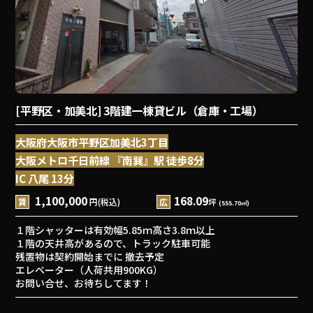
[平野区・加美北] 3階建一棟貸ビル（倉庫・工場）
大阪府大阪市平野区加美北3丁目
大阪メトロ千日前線 『南巽』駅 徒歩8分
IC 八尾 13分
1,100,000
168.09
賃
円(税込)
広
坪
(555.70㎡)
１階シャッターは有効幅5.85ｍ高さ3.8ｍ以上
１階の天井高があるので、トラック駐車可能
残置物は
契約開始までに 撤去予定
エレベーター（人荷共用900KG）
お問い合せ、お待ちしてます！