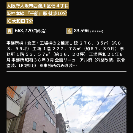
大阪府大阪市西淀川区佃４丁目
阪神本線 『千船』駅 徒歩10分
IC 大和田 7分
668,720
83.59
賃
円(税込)
広
坪
(276.35㎡)
事務所棟＋倉庫・工場棟の２棟貸し 延 ２７６．３５㎡ （約８
３．５９坪） 工 場 １階 ２２２．７８㎡ （約６７．３９坪） 事
務所 １階 ５３．５７㎡ （約１６．２０坪） 工場 昭和２１年６
月 事務所 昭和３８年３月 全面リニューアル済（外壁改装、鉄骨
塗装、LED照明） ※事務所のみ改装…