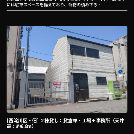
には駐車スペースを備えており、荷物の積み下ろ…
[西淀川区・佃] ２棟貸し：貸倉庫・工場＋事務所（天井
高：約6.8m）