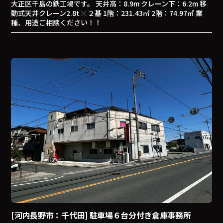
大正区千島の鉄工場です。 天井高：8.9m クレーン下：6.2m 移
動式天井クレーン2.8t
２基 1階：231.43㎡ 2階：74.97㎡ 業
種、用途ご相談ください！！
[河内長野市：千代田] 駐車場６台分付き倉庫事務所