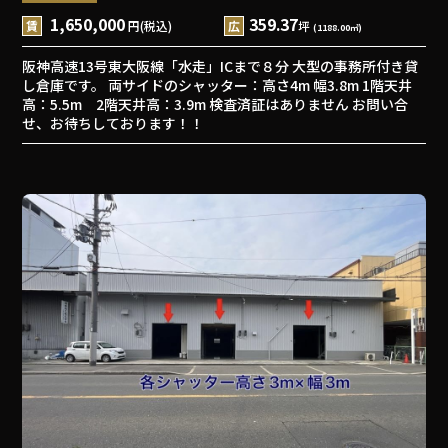
1,650,000
359.37
賃
円(税込)
広
坪
(1188.00㎡)
阪神高速13号東大阪線「水走」ICまで８分 大型の事務所付き貸
し倉庫です。 両サイドのシャッター：高さ4m 幅3.8m 1階天井
高：5.5m 2階天井高：3.9m 検査済証はありません お問い合
せ、お待ちしております！！