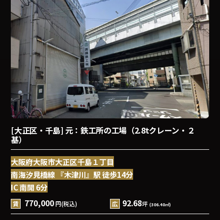
[大正区・千島] 元：鉄工所の工場（2.8tクレーン・２
基）
大阪府大阪市大正区千島１丁目
南海汐見橋線 『木津川』駅 徒歩14分
IC 南開 6分
770,000
92.68
賃
円(税込)
広
坪
(306.40㎡)